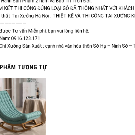
 Hành Sản Phẩm 2 năm và Bảo Trì Trọn Đời..
 KẾT THI CÔNG ĐÚNG LOẠI GỖ ĐÃ THÔNG NHẤT VỚI KHÁCH
 thất Tại Xưởng Hà Nội : THIẾT KẾ VÀ THI CÔNG TẠI XƯỞNG 
————————
ược Tư vấn Miễn phí, bạn vui lòng liên hệ:
Nam: 0916.123.171
 Chỉ Xưởng Sản Xuất : cạnh nhà văn hóa thôn Sở Hạ – Ninh Sở – 
 PHẨM TƯƠNG TỰ