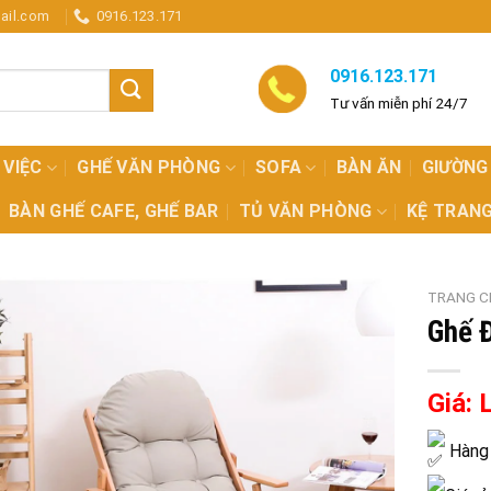
ail.com
0916.123.171
0916.123.171
Tư vấn miễn phí 24/7
 VIỆC
GHẾ VĂN PHÒNG
SOFA
BÀN ĂN
GIƯỜNG
BÀN GHẾ CAFE, GHẾ BAR
TỦ VĂN PHÒNG
KỆ TRANG
TRANG C
Ghế 
Giá: 
Hàng 