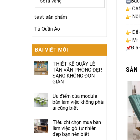
Bảo
Sofa Văng
CAM
Nội
test sản phẩm
———
Tủ Quần Áo
Để đ
Mr 
Địa
BÀI VIẾT MỚI
THIẾT KẾ QUẦY LỄ
SẢN
TÂN VĂN PHÒNG ĐẸP,
SANG KHÔNG ĐƠN
GIẢN
Ưu điểm của module
bàn làm việc không phải
ai cũng biết
Tiêu chí chọn mua bàn
làm việc gỗ tự nhiên
đẹp bạn nên biết