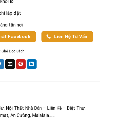
 khỏi lo
phí lắp đặt
hàng tận nơi
hát Facebook
Liên Hệ Tư Vấn
:
Ghế Đọc Sách
ư, Nội Thất Nhà Dân – Liền Kề – Biệt Thự.
omat, An Cường, Malaisia……