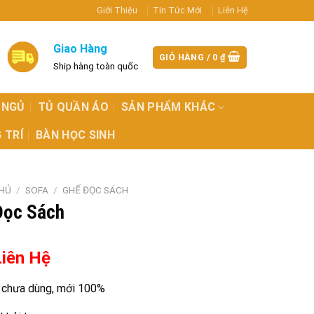
Giới Thiệu
Tin Tức Mới
Liên Hệ
Giao Hàng
GIỎ HÀNG /
0
₫
Ship hàng toàn quốc
 NGỦ
TỦ QUẦN ÁO
SẢN PHẨM KHÁC
 TRÍ
BÀN HỌC SINH
HỦ
/
SOFA
/
GHẾ ĐỌC SÁCH
Đọc Sách
Liên Hệ
chưa dùng, mới 100%