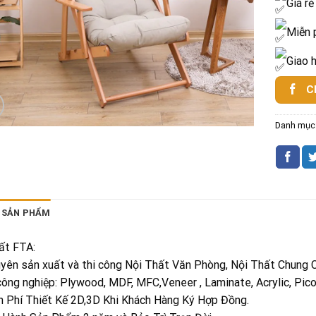
Giá rẻ
Miễn 
Giao 
C
Danh mục
 SẢN PHẨM
ất FTA:
yên sản xuất và thi công Nội Thất Văn Phòng, Nội Thất Chung C
công nghiệp: Plywood, MDF, MFC,Veneer , Laminate, Acrylic, Pic
n Phí Thiết Kế 2D,3D Khi Khách Hàng Ký Hợp Đồng.