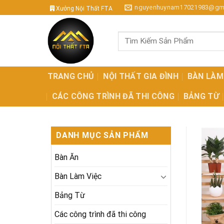
Skip
nguyenhuynam17021983@gm
Xưởng Nội Thất FTA
to
content
Tìm
kiếm:
TRANG CHỦ
NỘI THẤT GIA ĐÌNH
BÀN LÀM
CÁC CÔNG TRÌNH ĐÃ THI CÔNG
BẢNG TỪ
DANH MỤC SẢN PHẨM
Bàn Ăn
Bàn Làm Việc
Bảng Từ
Các công trình đã thi công