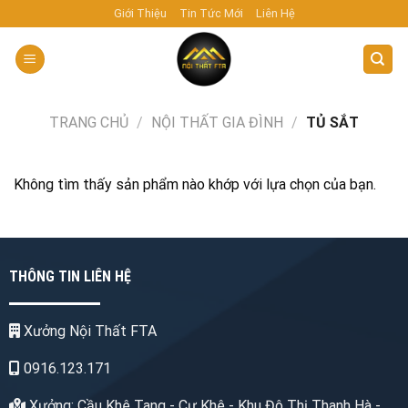
Skip
Giới Thiệu
Tin Tức Mới
Liên Hệ
to
content
TRANG CHỦ
/
NỘI THẤT GIA ĐÌNH
/
TỦ SẮT
Không tìm thấy sản phẩm nào khớp với lựa chọn của bạn.
THÔNG TIN LIÊN HỆ
Xưởng Nội Thất FTA
0916.123.171
Xưởng: Cầu Khê Tang - Cự Khê - Khu Đô Thị Thanh Hà -