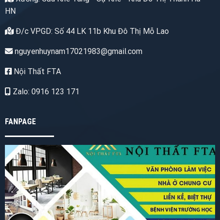
HN
Đ/c VPGD: Số 44 LK 11b Khu Đô Thị Mỗ Lao
nguyenhuynam17021983@gmail.com
Nội Thất FTA
Zalo: 0916 123 171
FANPAGE