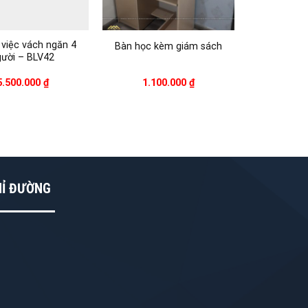
 việc vách ngăn 4
Bàn học kèm giám sách
gười – BLV42
5.500.000
₫
1.100.000
₫
HỈ ĐƯỜNG