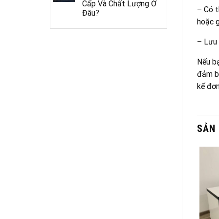
Cấp Và Chất Lượng Ở
– Có t
Đâu?
hoặc g
– Lưu 
Nếu bạ
đảm bả
kế đơn
SẢN