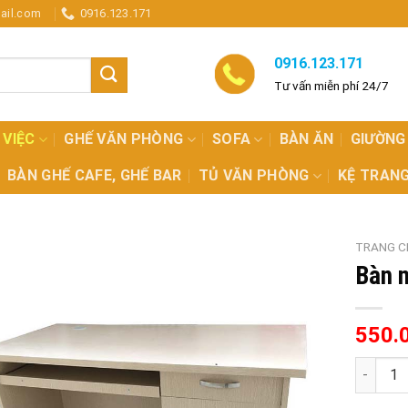
ail.com
0916.123.171
0916.123.171
Tư vấn miễn phí 24/7
 VIỆC
GHẾ VĂN PHÒNG
SOFA
BÀN ĂN
GIƯỜNG
BÀN GHẾ CAFE, GHẾ BAR
TỦ VĂN PHÒNG
KỆ TRANG
TRANG C
Bàn n
550.
Bàn nhân