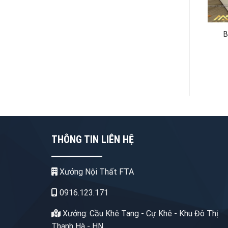
Bàn Học Giá Sách Dưới
Bàn Làm Việc Gỗ
B
Chân – BLV29
550.000
₫
600.000
₫
THÔNG TIN LIÊN HỆ
Xưởng Nội Thất FTA
0916.123.171
Xưởng: Cầu Khê Tang - Cự Khê - Khu Đô Thị
Thanh Hà - HN