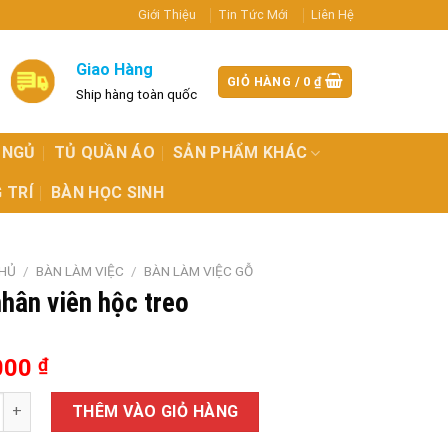
Giới Thiệu
Tin Tức Mới
Liên Hệ
Giao Hàng
GIỎ HÀNG /
0
₫
Ship hàng toàn quốc
 NGỦ
TỦ QUẦN ÁO
SẢN PHẨM KHÁC
 TRÍ
BÀN HỌC SINH
HỦ
/
BÀN LÀM VIỆC
/
BÀN LÀM VIỆC GỖ
hân viên hộc treo
000
₫
 viên hộc treo số lượng
THÊM VÀO GIỎ HÀNG