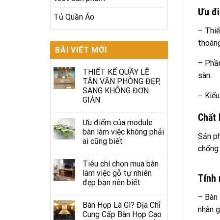
Ưu đi
Tủ Quần Áo
– Thiế
thoáng
BÀI VIẾT MỚI
– Phần
THIẾT KẾ QUẦY LỄ
sàn.
TÂN VĂN PHÒNG ĐẸP,
SANG KHÔNG ĐƠN
– Kiểu
GIẢN
Chất 
Ưu điểm của module
bàn làm việc không phải
Sản ph
ai cũng biết
chống 
Tiêu chí chọn mua bàn
làm việc gỗ tự nhiên
Tính 
đẹp bạn nên biết
– Bàn 
Bàn Họp Là Gì? Địa Chỉ
nhân g
Cung Cấp Bàn Họp Cao