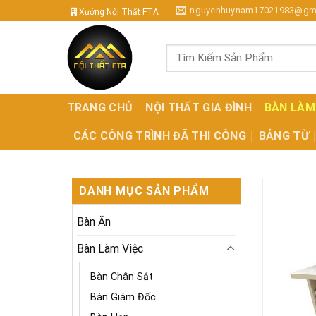
Skip
nguyenhuynam17021983@gm
Xưởng Nội Thất FTA
to
content
Tìm
kiếm:
TRANG CHỦ
NỘI THẤT GIA ĐÌNH
BÀN LÀM
CÁC CÔNG TRÌNH ĐÃ THI CÔNG
BẢNG TỪ
DANH MỤC SẢN PHẨM
Bàn Ăn
Bàn Làm Việc
Bàn Chân Sắt
Bàn Giám Đốc